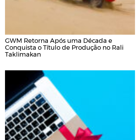
GWM Retorna Após uma Década e
Conquista o Título de Produção no Rali
Taklimakan