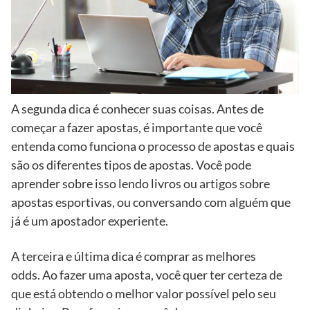
A segunda dica é conhecer suas coisas. Antes de
começar a fazer apostas, é importante que você
entenda como funciona o processo de apostas e quais
são os diferentes tipos de apostas. Você pode
aprender sobre isso lendo livros ou artigos sobre
apostas esportivas, ou conversando com alguém que
já é um apostador experiente.
A terceira e última dica é comprar as melhores
odds. Ao fazer uma aposta, você quer ter certeza de
que está obtendo o melhor valor possível pelo seu