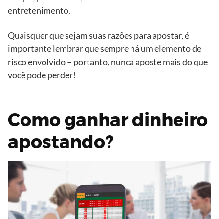
entretenimento.
Quaisquer que sejam suas razões para apostar, é
importante lembrar que sempre há um elemento de
risco envolvido – portanto, nunca aposte mais do que
você pode perder!
Como ganhar dinheiro
apostando?