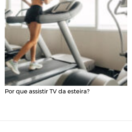
Por que assistir TV da esteira?