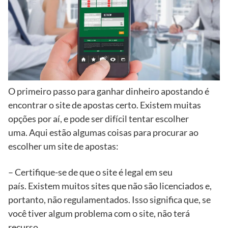
O primeiro passo para ganhar dinheiro apostando é
encontrar o site de apostas certo. Existem muitas
opções por aí, e pode ser difícil tentar escolher
uma. Aqui estão algumas coisas para procurar ao
escolher um site de apostas:
– Certifique-se de que o site é legal em seu
país. Existem muitos sites que não são licenciados e,
portanto, não regulamentados. Isso significa que, se
você tiver algum problema com o site, não terá
recurso.