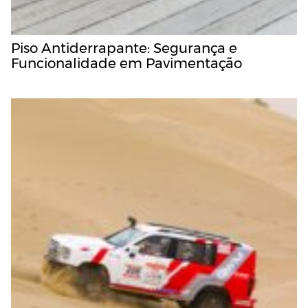
Piso Antiderrapante: Segurança e
Funcionalidade em Pavimentação