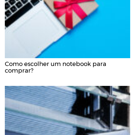
Como escolher um notebook para
comprar?