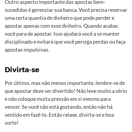
Outro aspecto importante das apostas bem-
sucedidas é gerenciar sua banca. Você precisa reservar
uma certa quantia de dinheiro que pode perder e
apostar apenas com esse dinheiro. Quando acabar,
você para de apostar. Isso ajudará você a se manter
disciplinado e evitará que você persiga perdas ou faça
apostas impulsivas.
Divirta-se
Por último, mas não menos importante, lembre-se de
que apostar deve ser divertido! Não leve muito a sério
e não coloque muita pressão em si mesmo para
vencer. Se você não está gostando, então não há
sentido em fazê-lo. Então relaxe, divirta-se e boa
sorte!