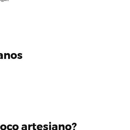
ianos
oço artesiano?